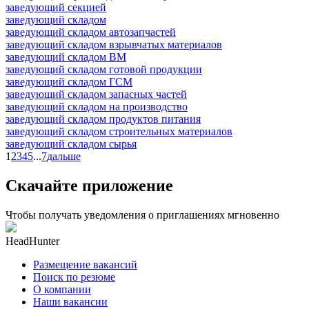
заведующий секцией
заведующий складом
заведующий складом автозапчастей
заведующий складом взрывчатых материалов
заведующий складом ВМ
заведующий складом готовой продукции
заведующий складом ГСМ
заведующий складом запасных частей
заведующий складом на производство
заведующий складом продуктов питания
заведующий складом строительных материалов
заведующий складом сырья
1
2
3
4
5
...
7
дальше
Скачайте приложение
Чтобы получать уведомления о приглашениях мгновенно
HeadHunter
Размещение вакансий
Поиск по резюме
О компании
Наши вакансии