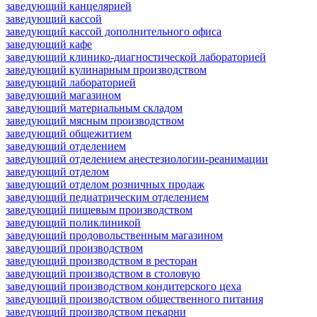
заведующий канцелярией
заведующий кассой
заведующий кассой дополнительного офиса
заведующий кафе
заведующий клинико-диагностической лабораторией
заведующий кулинарным производством
заведующий лабораторией
заведующий магазином
заведующий материальным складом
заведующий мясным производством
заведующий общежитием
заведующий отделением
заведующий отделением анестезиологии-реанимации
заведующий отделом
заведующий отделом розничных продаж
заведующий педиатрическим отделением
заведующий пищевым производством
заведующий поликлиникой
заведующий продовольственным магазином
заведующий производством
заведующий производством в ресторан
заведующий производством в столовую
заведующий производством кондитерского цеха
заведующий производством общественного питания
заведующий производством пекарни