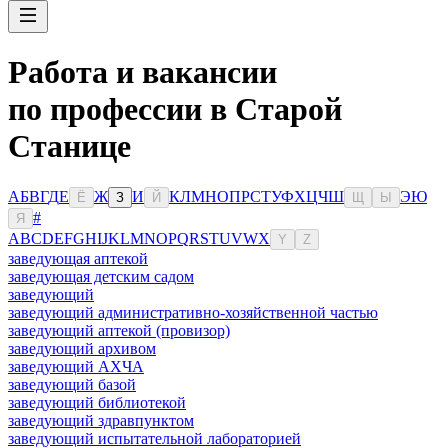
Работа и вакансии
по профессии в Старой
Станице
А
Б
В
Г
Д
Е
Ж
И
К
Л
М
Н
О
П
Р
С
Т
У
Ф
Х
Ц
Ч
Ш
Э
Ю
Ё
З
Й
Щ
Ы
#
Я
A
B
C
D
E
F
G
H
I
J
K
L
M
N
O
P
Q
R
S
T
U
V
W
X
Y
Z
заведующая аптекой
заведующая детским садом
заведующий
заведующий административно-хозяйственной частью
заведующий аптекой (провизор)
заведующий архивом
заведующий АХЧА
заведующий базой
заведующий библиотекой
заведующий здравпунктом
заведующий испытательной лабораторией